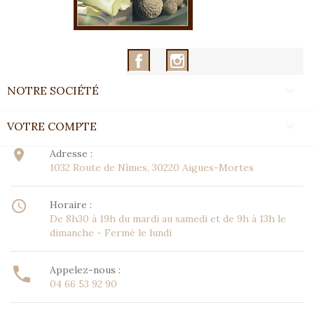
Facebook
Instagram

NOTRE SOCIÉTÉ

VOTRE COMPTE
place
Adresse :
1032 Route de Nîmes, 30220 Aigues-Mortes
access_time
Horaire :
De 8h30 à 19h du mardi au samedi et de 9h à 13h le
dimanche - Fermé le lundi
call
Appelez-nous :
04 66 53 92 90