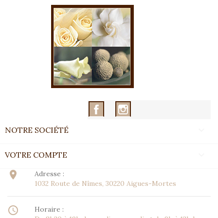
Facebook
Instagram

NOTRE SOCIÉTÉ

VOTRE COMPTE
place
Adresse :
1032 Route de Nîmes, 30220 Aigues-Mortes
access_time
Horaire :